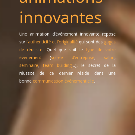
innovantes
Une animation d’événement innovante repose
sur
l’authenticité et l’originalité
qui sont des
gages
de réussite
. Quel que soit le
type de votre
événement
(
soirée d’entreprise
,
salon
,
séminaire
,
team building
…), le secret de la
réussite de ce dernier réside dans une
bonne
communication événementielle
.