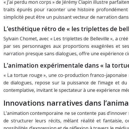
« J’ai perdu mon corps » de Jérémy Clapin illustre parfaite
traits épurés pour raconter une histoire profondément 
simplicité peut être un puissant vecteur de narration dans
L’esthétique rétro de « les triplettes de bell
Sylvain Chomet, avec « Les triplettes de Belleville », a cr
par ses personnages aux proportions exagérées et ses d
narration presque sans dialogues, offre une expérience ci
L’animation expérimentale dans « la tortu
« La tortue rouge », une co-production franco-japonaise 
de dialogues, repose sur la puissance de l’image et du 
contemplative, invitant le spectateur à une expérience mé
Innovations narratives dans l’anim
L’animation contemporaine ne se contente pas d’innover su
de structurer leurs récits, mêlant réalité et fantaisie
possibilités d’expression et de réflexion à travers le médiu