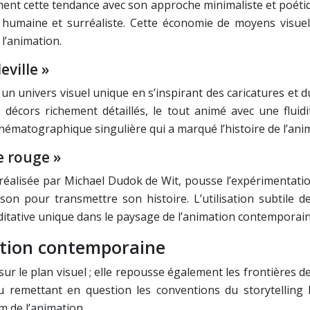
ment cette tendance avec son approche minimaliste et poétiqu
humaine et surréaliste. Cette économie de moyens visuels
 l’animation.
eville »
éé un univers visuel unique en s’inspirant des caricatures et
écors richement détaillés, le tout animé avec une fluid
nématographique singulière qui a marqué l’histoire de l’anim
e rouge »
réalisée par Michael Dudok de Wit, pousse l’expérimentation
son pour transmettre son histoire. L’utilisation subtile
ditative unique dans le paysage de l’animation contemporain
ation contemporaine
r le plan visuel ; elle repousse également les frontières de
, ou remettant en question les conventions du storytelling
m de l’animation.